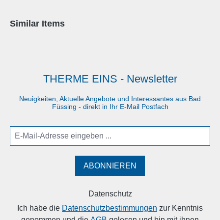
Produktgalerie überspringen
Similar Items
THERME EINS - Newsletter
Neuigkeiten, Aktuelle Angebote und Interessantes aus Bad
Füssing - direkt in Ihr E-Mail Postfach
ABONNIEREN
Datenschutz
Ich habe die
Datenschutzbestimmungen
zur Kenntnis
genommen und die
AGB
gelesen und bin mit ihnen