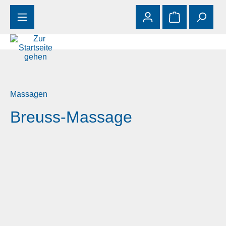
Zum Hauptinhalt springen
Warenkorb enth
Massagen
Breuss-Massage