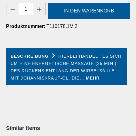
Produkt Anzahl: Gib den gewünschten Wert e
IN DEN WARENKORB
Produktnummer:
T110178.1M.2
BESCHREIBUNG
HIERBEI HANDELT ES SICH
UM EINE ENERGETISCHE MASSAGE (35 MIN.)
DES RÜCKENS ENTLANG DER WIRBELSÄULE
MIT JOHANNISKRAUT-ÖL. DIE…
MEHR
Produktgalerie überspringen
Similar Items