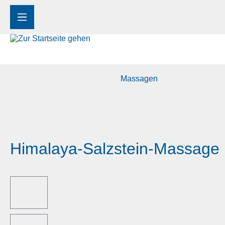
m Hauptinhalt springen
Zur Suche springen
Zur Hauptnavigation springen
Massagen
Himalaya-Salzstein-Massage