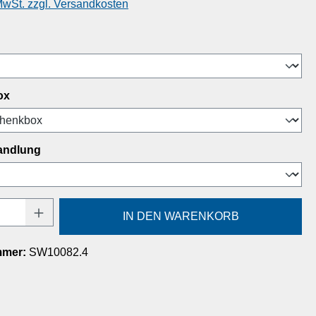
 MwSt. zzgl. Versandkosten
ählen
auswählen
ox
auswählen
andlung
Anzahl: Gib den gewünschten Wert ein oder
IN DEN WARENKORB
mmer:
SW10082.4