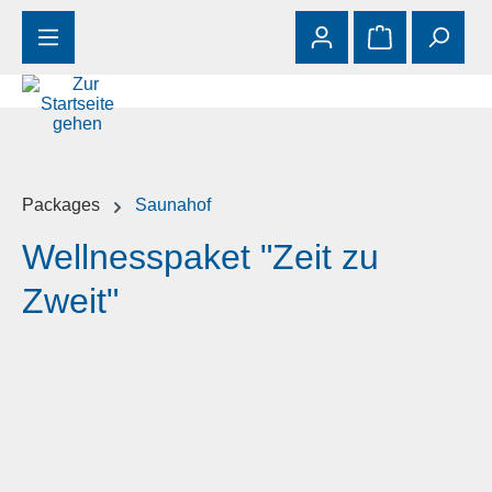
Zum Hauptinhalt springen
Warenkorb enth
Packages
Saunahof
Wellnesspaket "Zeit zu
Zweit"