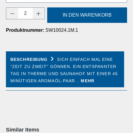
Produkt Anzahl: Gib den gewünschten Wert e
IN DEN WARENKORB
Produktnummer:
SW10024.1M.1
BESCHREIBUNG
SICH EINFACH MAL EINE
"ZEIT ZU ZWEIT" GÖNNEN. EIN ENTSPANNTER
TAG IN THERME UND SAUNAHOF MIT EINER 45
MINÜTIGEN AROMAÖL-PAAR…
MEHR
Produktgalerie überspringen
Similar Items