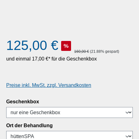
Verkaufspreis:
125,00 €
%
Regulärer Preis:
160,00 €
(21.88% gespart)
und einmal
17,00 €*
für die Geschenkbox
Preise inkl. MwSt. zzgl. Versandkosten
auswählen
Geschenkbox
auswählen
Ort der Behandlung