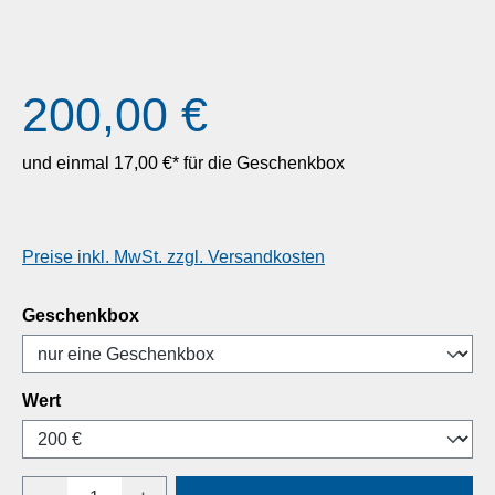
Regulärer Preis:
200,00 €
und einmal
17,00 €*
für die Geschenkbox
Preise inkl. MwSt. zzgl. Versandkosten
auswählen
Geschenkbox
auswählen
Wert
Produkt Anzahl: Gib den gewünschten Wert e