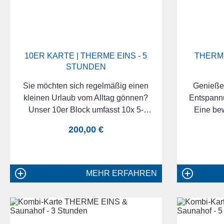
10ER KARTE | THERME EINS - 5
THERME
STUNDEN
Sie möchten sich regelmäßig einen
Genießen
kleinen Urlaub vom Alltag gönnen?
Entspannu
Unser 10er Block umfasst 10x 5-
Eine be
Stunden-Eintrittskarten für die
kan
regulärer preis:
200,00 €
THERME EINS. Damit sichern Sie
anschließ
sich nicht nur ganz viel Erholung,
Vitalität i
sondern zudem noch Ermäßigung.
Sie ein u
Thermalwa
MEHR ERFAHREN