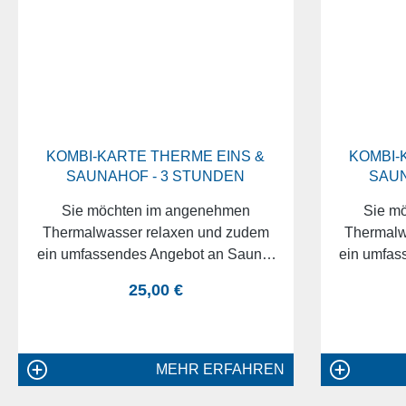
KOMBI-KARTE THERME EINS &
KOMBI-
SAUNAHOF - 3 STUNDEN
SAUN
Sie möchten im angenehmen
Sie m
Thermalwasser relaxen und zudem
Thermalw
ein umfassendes Angebot an Sauna-
ein umfas
Aufgüssen genießen? Dann sind
Aufgüss
regulärer preis:
25,00 €
unsere Kombi-Karten genau das
unsere 
Richtige für Sie. Damit haben Sie
Richtige
nicht nur Zugang zur THERME EINS,
nicht nur
sondern auch zum Saunahof. Ob 3
sondern 
MEHR ERFAHREN
oder 5 Stunden oder gleich einen
oder 5 S