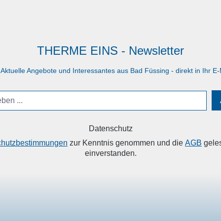
Tag: Mit unseren Kombi-
ganzen Tag: Mit unsere
halten Sie Entspannung und
Tickets erhalten Sie Ents
nden im Doppelpack - und
Wohlbefinden im Doppelp
h dazu zum besten Preis.
das noch dazu zum beste
THERME EINS - Newsletter
 Aktuelle Angebote und Interessantes aus Bad Füssing - direkt in Ihr E-
Datenschutz
chutzbestimmungen
zur Kenntnis genommen und die
AGB
geles
einverstanden.
VICE
INFORMATIONEN