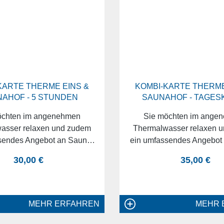
KARTE THERME EINS &
KOMBI-KARTE THERME
AHOF - 5 STUNDEN
SAUNAHOF - TAGES
öchten im angenehmen
Sie möchten im ange
asser relaxen und zudem
Thermalwasser relaxen 
sendes Angebot an Sauna-
ein umfassendes Angebot
en genießen? Dann sind
Aufgüssen genießen? D
regulärer preis:
regulärer p
30,00 €
35,00 €
Kombi-Karten genau das
unsere Kombi-Karten g
 für Sie. Damit haben Sie
Richtige für Sie. Damit 
 Zugang zur THERME EINS,
nicht nur Zugang zur TH
auch zum Saunahof. Ob 3
sondern auch zum Sauna
MEHR ERFAHREN
MEHR 
tunden oder gleich einen
oder 5 Stunden oder gle