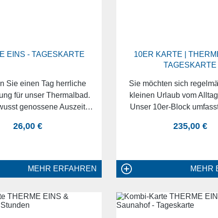
 EINS - TAGESKARTE
10ER KARTE | THERME
TAGESKARTE
 Sie einen Tag herrliche
Sie möchten sich regelmä
ng für unser Thermalbad.
kleinen Urlaub vom Allta
wusst genossene Auszeit
Unser 10er-Block umfasst
n bewirken, dass Sie
Tageskarte für die THE
regulärer preis:
regulärer pr
26,00 €
235,00 €
end mit neuer Energie und
Damit sichern Sie sich nic
n den Alltag starten. Tauchen
viel Erholung, sondern z
nd lassen Sie das heilsame
richtig Ermäßigun
sser auf Körper und Geist
MEHR ERFAHREN
MEHR 
wirken.