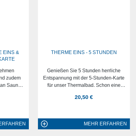
 EINS &
THERME EINS - 5 STUNDEN
KARTE
nehmen
Genießen Sie 5 Stunden herrliche
und zudem
Entspannung mit der 5-Stunden-Karte
 an Sauna-
für unser Thermalbad. Schon eine
ann sind
kleine, bewusst genossene Auszeit
reis:
regulärer preis:
20,50 €
enau das
kann bewirken, dass Sie
haben Sie
anschließend mit neuer Energie und
ERME EINS,
Vitalität in den Alltag starten. Tauchen
hof. Ob 3
Sie ein in die Quelle der Kraft und
ERFAHREN
MEHR ERFAHREN
ich einen
lassen Sie das heilsame