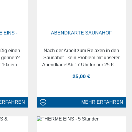
 EINS -
ABENDKARTE SAUNAHOF
ßig einen
Nach der Arbeit zum Relaxen in den
g gönnen?
Saunahof - kein Problem mit unserer
 10x eine
Abendkarte!Ab 17 Uhr für nur 25 € bis
RME EINS.
22 Uhr saunieren und entspannen.
eis:
regulärer preis:
25,00 €
ht nur ganz
udem noch
g.
ERFAHREN
MEHR ERFAHREN