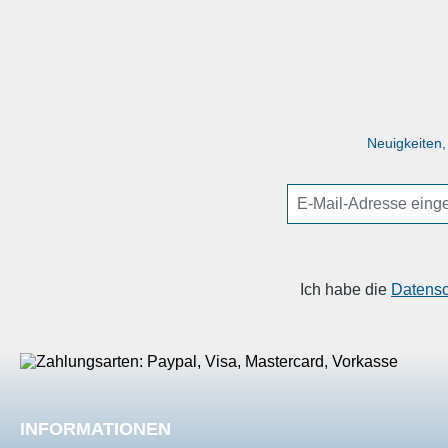
ganzen Tag: Mit unseren Kombi-
ganzen 
Tickets erhalten Sie Entspannung und
Tickets er
Wohlbefinden im Doppelpack - und
Wohlbefi
das noch dazu zum besten Preis.
das noc
Neuigkeiten,
Ich habe die
Datens
INFORMATIONEN
SHOP SER