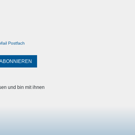
n Kombi-
Thermalwasser auf Körper und Geist
pannung und
wirken.
ack - und
n Preis.
Mail Postfach
ABONNIEREN
en und bin mit ihnen
SOCIAL