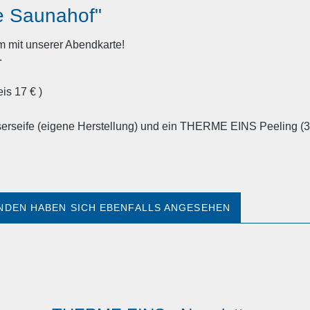
e Saunahof"
m mit unserer Abendkarte!
.
s 17 € )
rseife (eigene Herstellung) und ein THERME EINS Peeling (3
NDEN HABEN SICH EBENFALLS ANGESEHEN