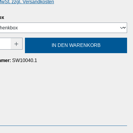
 MwSt. zzgl. Versandkosten
auswählen
ox
Anzahl: Gib den gewünschten Wert ein oder
IN DEN WARENKORB
mmer:
SW10040.1